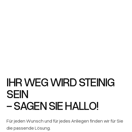
setzen wir uns leidenschaftlich dafür ein,
historische Gebäude und Denkmäler zu bewahren
und ihnen neues Leben einzuhauchen. Wir
nutzen die einzigartigen Eigenschaften von Stein,
um moderne Ideen umzusetzen, die nicht nur
ästhetisch ansprechend sind, sondern auch
langlebig, nachhaltig und widerstandsfähig sind.
IHR WEG WIRD STEINIG
SEIN
- SAGEN SIE HALLO!
Für jeden Wunsch und für jedes Anliegen finden wir für Sie
die passende Lösung.